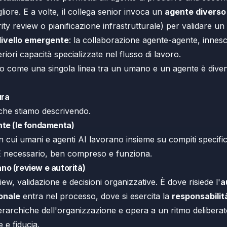
liore. E a volte, il collega senior invoca un
agente diverso
ity review o pianificazione infrastrutturale) per validare un
livello emergente
: la collaborazione agente-agente, innesc
riori capacità specializzate nel flusso di lavoro.
ato come una singola linea tra un umano e un agente è div
ura
 che stiamo descrivendo.
nte (le fondamenta)
 in cui umani e agenti AI lavorano insieme su compiti specific
 È necessario, ben compreso e funziona.
no (review e autorità)
, validazione e decisioni organizzative. È dove risiede l'
a
onale
entra nel processo, dove si esercita la
responsabilit
gerarchiche dell'organizzazione e opera a un ritmo delibera
 e fiducia.