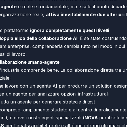
-agente
è reale e fondamentale, ma è solo il punto di part
organizzazione reale,
attiva inevitabilmente due ulteriori li
le piattaforme
ignora completamente questi livelli
doppia elica della collaborazione AI
. E se state costruend
eam enterprise, comprenderla cambia tutto nel modo in cui p
ssi di lavoro.
ollaborazione umano-agente
l'industria comprende bene. La collaborazione diretta tra
ziale:
e lavora con un agente AI per produrre un solution desig
a un agente per analizzare opzioni infrastrutturali
utta un agente per generare strategie di test
 compreso, ampiamente studiato e al centro di praticamente
nd, è dove i nostri agenti specializzati (
NOVA
per il soluti
AS
per l'analisi architetturale e altri) incontrano gli umani 