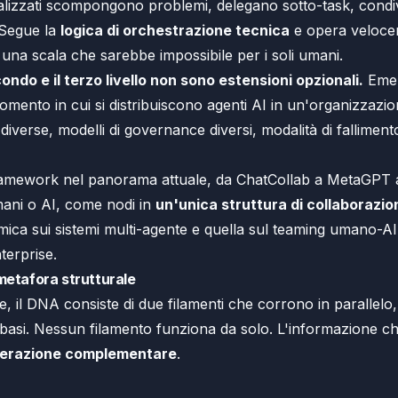
alizzati scompongono problemi, delegano sotto-task, condi
 Segue la
logica di orchestrazione tecnica
e opera veloce
una scala che sarebbe impossibile per i soli umani.
condo e il terzo livello non sono estensioni opzionali.
Eme
omento in cui si distribuiscono agenti AI in un'organizzazi
 diverse, modelli di governance diversi, modalità di fallimen
ramework nel panorama attuale, da ChatCollab a MetaGPT 
 umani o AI, come nodi in
un'unica struttura di collaborazio
emica sui sistemi multi-agente e quella sul teaming umano-A
terprise.
 metafora strutturale
, il DNA consiste di due filamenti che corrono in parallelo, c
 basi. Nessun filamento funziona da solo. L'informazione che
terazione complementare
.