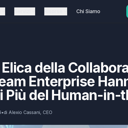
a
Servizi
Risorse
Chi Siamo
Elica della Collabor
Team Enterprise Han
i Più del Human-in-
6
•
di
Alexio Cassani, CEO