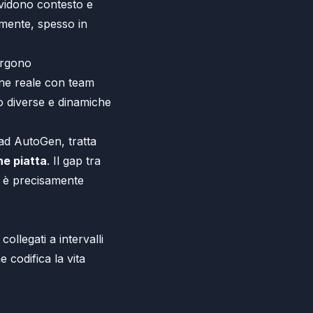
vidono contesto e
mente, spesso in
rgono
one reale con team
to diverse e dinamiche
ad AutoGen, tratta
ne piatta
. Il gap tra
I è precisamente
ollegati a intervalli
 codifica la vita