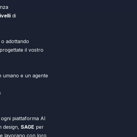
enza
velli
di
o o adottando
rogettate il vostro
 un umano e un agente
n
 ogni piattaforma AI
on design,
SAGE
per
che lavorano con loro