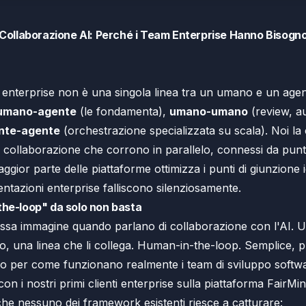
a Collaborazione AI: Perché i Team Enterprise Hanno Bisogno
 enterprise non è una singola linea tra un umano e un agent
umano-agente
(le fondamenta),
umano-umano
(review, au
nte-agente
(orchestrazione specializzata su scala). Noi l
di collaborazione che corrono in parallelo, connessi da punt
ior parte delle piattaforme ottimizza i punti di giunzione i
entazioni enterprise falliscono silenziosamente.
the-loop" da solo non basta
tessa immagine quando parlano di collaborazione con l'AI. 
o, una linea che li collega. Human-in-the-loop. Semplice, pul
o per come funzionano realmente i team di sviluppo softwa
on i nostri primi clienti enterprise sulla piattaforma FairM
he nessuno dei framework esistenti riesce a catturare: