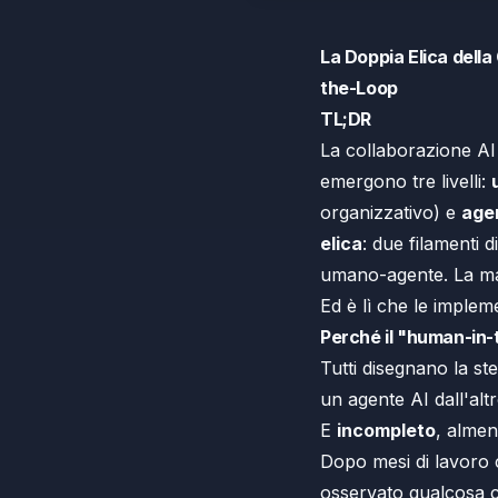
La Doppia Elica dell
the-Loop
TL;DR
La collaborazione AI
emergono tre livelli:
organizzativo) e
age
elica
: due filamenti 
umano-agente. La magg
Ed è lì che le implem
Perché il "human-in-
Tutti disegnano la s
un agente AI dall'altr
E
incompleto
, almen
Dopo mesi di lavoro c
osservato qualcosa c