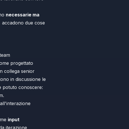
ono
necessarie ma
e, accadono due cose
 team
come progettato
un collega senior
tono in discussione le
 potuto conoscere:
am.
ll'interazione
come
input
a iterazione