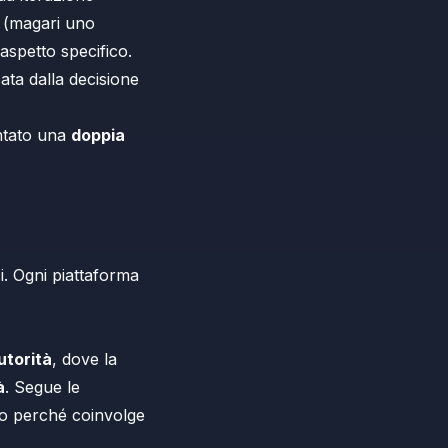
(magari uno
 aspetto specifico.
ata dalla decisione
entato una
doppia
i. Ogni piattaforma
utorità
, dove la
à
. Segue le
to perché coinvolge