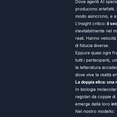
Dove agenti AI speci
producono artefatti.
modo asincrono, e a 
L'insight critico:
il se
inevitabilmente nel m
reali. Hanno velocità
di fiducia diverse.
Eppure quasi ogni f
tutti i partecipanti,
la letteratura accad
dove vive la realtà en
La doppia elica: una
In biologia molecolare
regolari da coppie di
emerge dalla loro
in
Nel nostro modello: