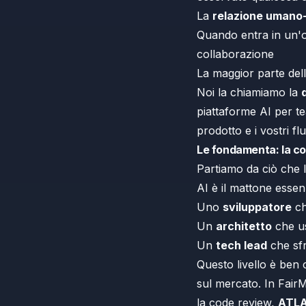
La
relazione umano
Quando entra in un'
collaborazione
La maggior parte del
Noi la chiamiamo la
piattaforme AI per t
prodotto e i vostri flu
Le fondamenta: la c
Partiamo da ciò che 
AI è il mattone essen
Uno
sviluppatore
ch
Un
architetto
che us
Un
tech lead
che sfr
Questo livello è ben
sul mercato. In FairMi
la code review,
ATL