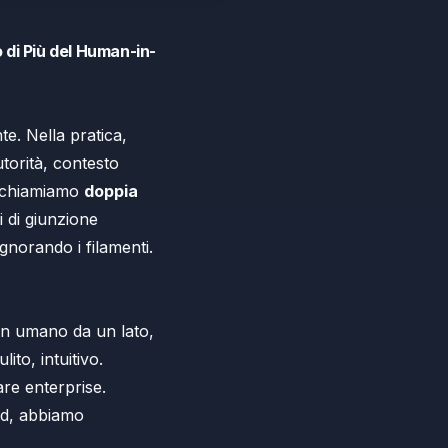
 di Più del Human-in-
e. Nella pratica,
torità, contesto
a chiamiamo
doppia
i di giunzione
gnorando i filamenti.
Un umano da un lato,
ito, intuitivo.
re enterprise.
ind, abbiamo