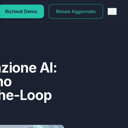
Richiedi Demo
Rimani Aggiornato
IT
azione AI:
no
the-Loop