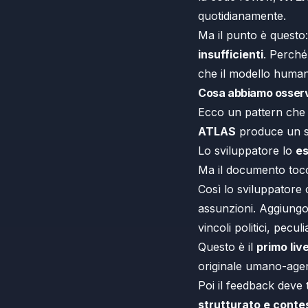
quotidianamente.
Ma il punto è questo
insufficienti
. Perché
che il modello huma
Cosa abbiamo osser
Ecco un pattern che a
ATLAS
produce un so
Lo sviluppatore lo
e
Ma il documento to
Così lo sviluppatore 
assunzioni. Aggiun
vincoli politici, pecu
Questo è il
primo liv
originale umano-agen
Poi il feedback deve
strutturato e conte