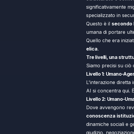
significativamente mig
specializzato in secur
Questo è il
secondo 
umana di portare ulte
Quello che era inizi
elica
.
Tre livelli, una strutt
Siamo precisi su ciò
Livello 1: Umano-Age
L'interazione diretta
AI si concentra qui.
Livello 2: Umano-Uma
Dove avvengono review
conoscenza istituzi
dinamiche sociali e 
giudizio, negoziazione