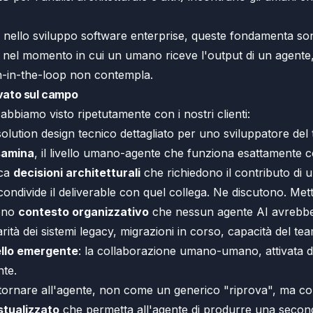
: nello sviluppo software enterprise, queste fondamenta s
 nel momento in cui un umano riceve l'output di un agent
n-in-the-loop non contempla.
vato sul campo
bbiamo visto ripetutamente con i nostri clienti:
lution design tecnico dettagliato per uno sviluppatore del
samina
, il livello umano-agente che funziona esattamente 
cca
decisioni architetturali
che richiedono il contributo di 
condivide il deliverable con quel collega. Ne discutono. Met
gono
contesto organizzativo
che nessun agente AI avrebbe
liarità dei sistemi legacy, migrazioni in corso, capacità del te
ello emergente
: la collaborazione umano-umano, attivata da
te.
 tornare all'agente, non come un generico "riprova", ma 
stualizzato
che permetta all'agente di produrre una second