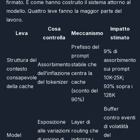
firmato. È come hanno costruito il sistema attorno al
modello. Quattro leve fanno la maggior parte del
lavoro.
Cosa
Impatto
Leva
Meccanismo
controlla
stimato
Prefisso del
9% di
prompt
Struttura del
assorbimento
Assorbimento
stabile che
contesto
sui prompt
dell'inflazione
centra la
consapevole
10K-25K;
del tokenizer
cache
della cache
93% sopra i
(sconto del
128K
90%)
Buffer
contro eventi
Esposizione
Layer di
di volatilità
alle variazioni
routing che
Model
del
di pricing di
indirizza i