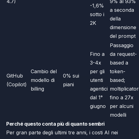
4.7)
9% al 93%
-1,6%
a seconda
sotto i
della
2K
dimensione
del prompt
Passaggio
Fino a
da request-
3-4x
based a
Cambio del
per gli
token-
GitHub
0% sui
modello di
utenti
based;
(Copilot)
piani
billing
agentici
moltiplicator
dal 1°
fino a 27x
giugno
per alcuni
modelli
Perché questo conta più di quanto sembri
Per gran parte degli ultimi tre anni, i costi AI nei