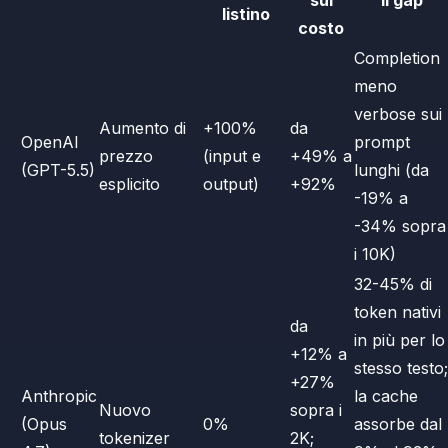
sul
il gap
listino
costo
Completion
meno
verbose sui
Aumento di
+100%
da
OpenAI
prompt
prezzo
(input e
+49% a
(GPT-5.5)
lunghi (da
esplicito
output)
+92%
-19% a
-34% sopra
i 10K)
32-45% di
token nativi
da
in più per lo
+12% a
stesso testo;
+27%
Anthropic
la cache
Nuovo
sopra i
(Opus
0%
assorbe dal
tokenizer
2K;